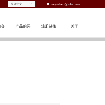
简体中文
ꀅ
낂
hengdadance@yahoo.com
内容
产品购买
注册链接
关于
内容
产品购买
注册链接
关于
e:productSlideBind Error:未将对象引用设置到对象的实例。