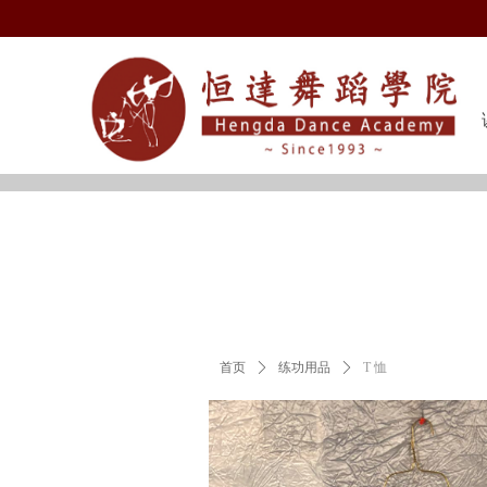
Control Render Error!ControlType:productSl
首页
ꄲ
练功用品
ꄲ
T 恤