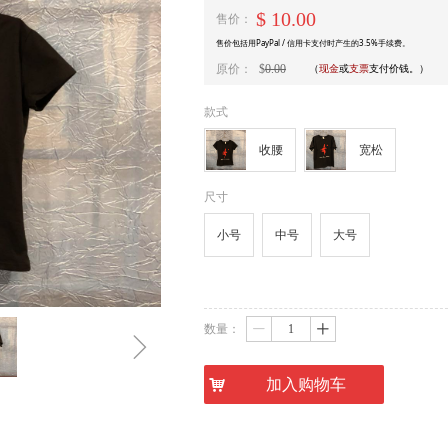
$
10.00
售价：
售价包括用PayPal / 信用卡支付时产生的3.5%手续费。
原价：
$
0.00
（
现金
或
支票
支付价钱。）
款式
收腰
宽松
尺寸
小号
中号
大号
数量：
ꄷ
ꄸ
ꁇ
낙
加入购物车