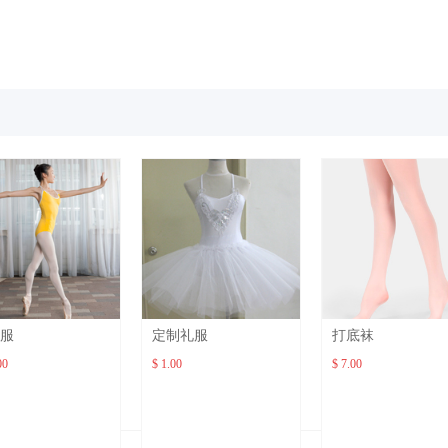
服
定制礼服
打底袜
00
$ 1.00
$ 7.00