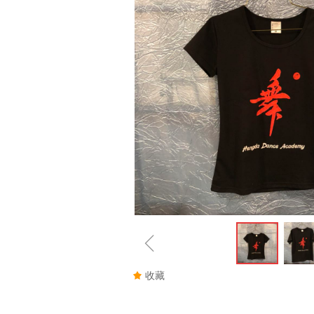
ꁆ
끄
收藏