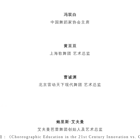
冯双白
中国舞蹈家协会主席
黄豆豆
上海歌舞团 艺术总监
曹诚渊
北京雷动天下现代舞团 艺术总监
发言
鲍里斯·艾夫曼
艾夫曼芭蕾舞团创始人及艺术总监
目
：《
Choreographic Education in the 21st Century
Innovation vs. 