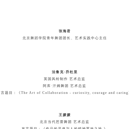
张海君
北京舞蹈学院青年舞团团长、艺术实践中心主任
法鲁克·乔杜里
英国风铃制作 艺术总监
阿库·汗姆舞团 艺术总监
言题目：《The Art of Collaboration - curiosity, courage and carin
王媛媛
北京当代芭蕾舞团 艺术总监
发言题目：《作品的灵魂与人的精神置放之地 》