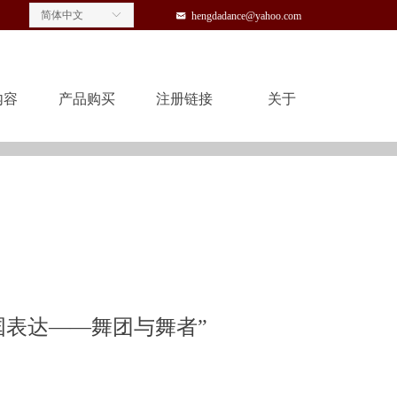
简体中文
ꀅ
낂
hengdadance@yahoo.com
内容
产品购买
注册链接
关于
内容
产品购买
注册链接
关于
中国表达——舞团与舞者”