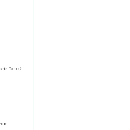
istic Tours
》
orum