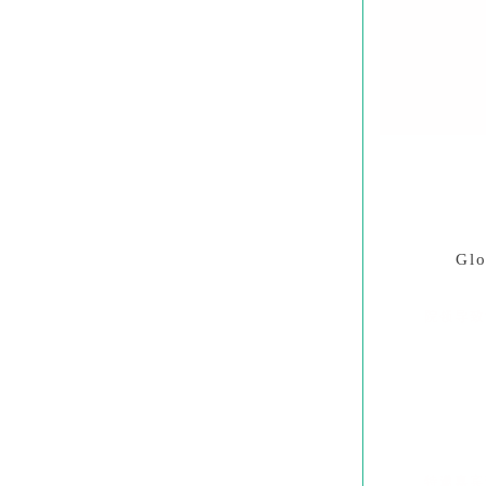
Glo
院领导致
特邀嘉宾