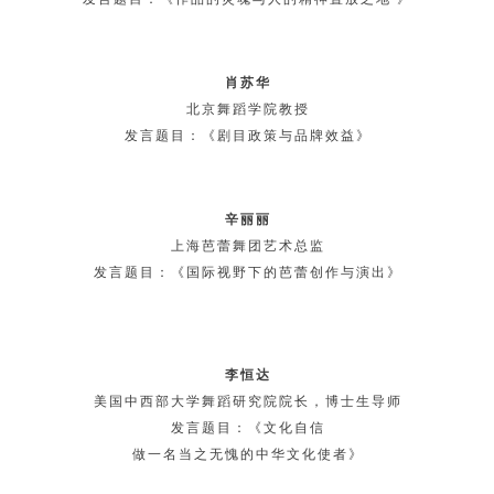
肖苏华
北京舞蹈学院教授
发言题目：《剧目政策与品牌效益》
辛丽丽
上海芭蕾舞团艺术总监
发言题目：《国际视野下的芭蕾创作与演出》
李恒达
美国中西部⼤学舞蹈研究院院长，博士生导师
发言题目：《文化自信
做一名当之无愧的中华文化使者》