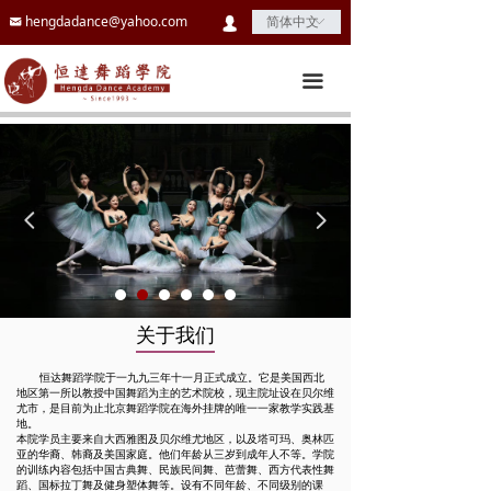
hengdadance@yahoo.com
낂
简体中文
ꀅ
넙
끀
넳
넲
关于我们
恒达舞蹈学院于一九九三年十一月正式成立。它是美国西北
地区第一所以教授中国舞蹈为主的艺术院校，现主院址设在贝尔维
尤市，是目前为止北京舞蹈学院在海外挂牌的唯一一家教学实践基
地。
本院学员主要来自大西雅图及贝尔维尤地区，以及塔可玛、奥林匹
亚的华裔、韩裔及美国家庭。他们年龄从三岁到成年人不等。学院
的训练内容包括中国古典舞、民族民间舞、芭蕾舞、西方代表性舞
蹈、国标拉丁舞及健身塑体舞等。设有不同年龄、不同级别的课