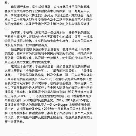
程。
建院历经多年，学生成绩显著，多次在北美洲不同的舞蹈比
赛及中国大陆举办的专业舞蹈比赛中获得殊荣。自一九九五年以
来，学院连续举办《舞之韵》系列及《明日之星》舞蹈晚会，先后
推出了二十三场大型学生专场晚会及十二场与亚洲表演艺术剧院合
作的专场晚会，以及近千场社区及主流社会的义务表演和应邀演
出。
历年来，学校有计划地精选一些优秀剧目，并将学员的进度
不断推向高水平，定期向社会各界汇报学生的成绩。目前，一批批
学员的表演日渐成熟，有些已陆续走向专业舞台，成为在美国本土
成长起来的第一批中国舞蹈演员。
恒达舞蹈学院以卓越的教学质量著称，教师均毕业于高等舞
蹈院校，拥有丰富的芭蕾舞和中国民族舞蹈教学经验。学院的宗旨
是弘扬中国舞蹈文化，培育新一代接班人，使中国的传统舞蹈文化
真正融入西方文化艺术的发展之中。
建院三十余年来，学生成绩显着，她们曾在多届北美洲舞蹈
比赛上获得过「全场最高分奖」、「最有前途演员奖」、「最佳集
体奖」、「最佳民间舞风格奖」以及众多单、双、三人舞及集体舞
不同年龄组的金银铜奖(1996-2008)；在洛杉矶好莱坞举办的《世
界表演艺术冠军杯》(1999)赛中，获得多块金银牌，其中更获十二
岁以下民族舞蹈类最大冠军杯；在中国大陆举办的舞蹈比赛全国专
业院校「桃李杯」舞蹈比赛中获得表演特别奖(1997)及港澳台海外
组三等奖(2009, 一、二等奖空缺)的优异成绩；在《香港世界青少
年舞蹈大赛》(2009)获得民族舞金奖。2012, 2014及2015年度，
又连续在美国最大的舞蹈比赛之一ShowStopper上获得多项全组
第一名、多项双铂金及金奖；2016年一月底又在美国洛杉矶举行
的《海外桃李杯》舞蹈比赛中，参赛七个作品获得十余个个人及集
体大奖，其中包括中国舞及芭蕾舞全能金奨。在越来越多的舞蹈比
赛中崭露头角。