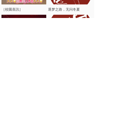
［校園喜訊］
逐梦之路，无问冬夏
HENGDA DANCE ACADEMY 祝大家新年快乐！
让舞蹈伴随你度过一个愉快的假日💃🏻💃🏻
查看更多
产品购买